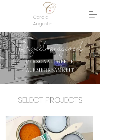
Carola
Augustin
Projektmanagement
PERSONALISIERTE
AUFMERKSAMKEIT
SELECT PROJECTS