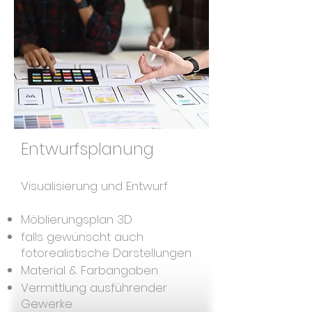
Entwurfsplanung
Visualisierung und Entwurf
Möblierungsplan
3D
falls gewünscht auch
fotorealistische Darstellungen
Material & Farbangaben
Vermittlung ausführender
Gewerke