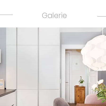
Galerie